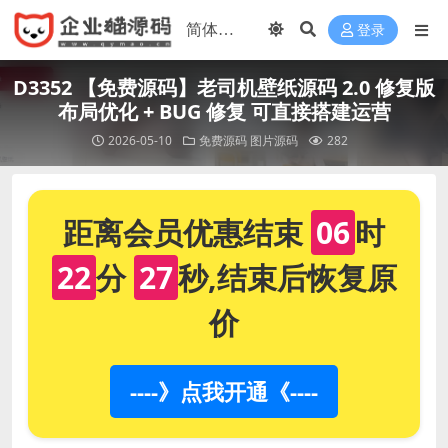
登录
D3352 【免费源码】老司机壁纸源码 2.0 修复版
布局优化 + BUG 修复 可直接搭建运营
2026-05-10
免费源码
图片源码
282
距离会员优惠结束
06
时
22
分
26
秒,结束后恢复原
价
----》点我开通《----