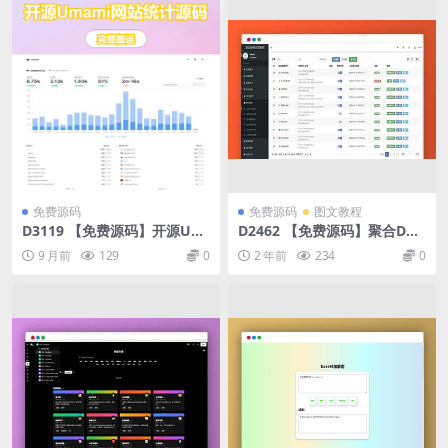
免费源码
免费源码
图文教程
D3119 【免费源码】开源Um
D2462 【免费源码】聚合DNS
ami网站统计源码
已更新SSL证书自动申请与部
9 月前
129
0
2 年前
234
0
署功能