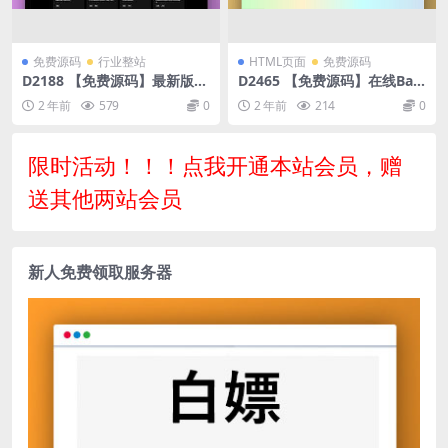
免费源码
行业整站
HTML页面
免费源码
D2188 【免费源码】最新版C
D2465 【免费源码】在线Bas
hatGPT对话系统源码 Chat N
e64加解密HTML源码
2 年前
579
0
2 年前
214
0
io系统源码
限时活动！！！点我开通本站会员，赠
送其他两站会员
新人免费领取服务器