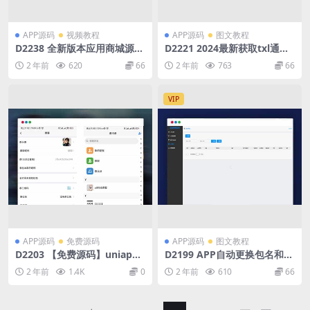
APP源码
视频教程
APP源码
图文教程
D2238 全新版本应用商城源码
D2221 2024最新获取txl通讯
iAppv3+配置视频教程
录、短信系统，APP支持安卓I
2 年前
620
66
2 年前
763
66
OS双端原生
VIP
APP源码
免费源码
APP源码
图文教程
D2203 【免费源码】uniapp
D2199 APP自动更换包名和签
版即时通讯软件 IM社交交友
名系统源码
2 年前
1.4K
0
2 年前
610
66
聊天系统 语音视频通话双端A
PP 聊天交友APP源码 搭建视
频教程