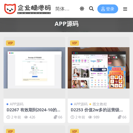
登录
APP源码
VIP
VIP
APP源码
APP源码
图文教程
D2267 有效期到2024-10的苹
D2253 价值2w多的运营级手
果IPA软件证书 苹果签名证书
机直播商城平台源码
2 年前
426
66
2 年前
989
66
VIP
VIP