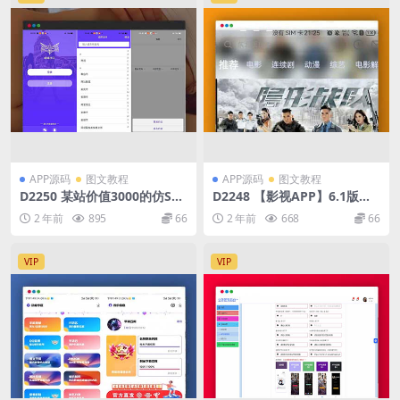
APP源码
图文教程
APP源码
图文教程
D2250 某站价值3000的仿SO
D2248 【影视APP】6.1版本
UL社交友附近人婚恋约仿陌陌
绿豆视频APP视频免授权源码
2 年前
895
66
2 年前
668
66
APP源码系统
插件版
VIP
VIP