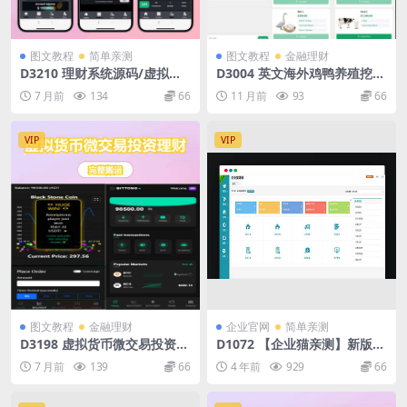
图文教程
简单亲测
图文教程
金融理财
D3210 理财系统源码/虚拟币
D3004 英文海外鸡鸭养殖挖矿
投资/礼物系统/可自定义产品
奶牛基金矿机投资理财源码
7 月前
134
66
11 月前
93
66
VIP
VIP
图文教程
金融理财
企业官网
简单亲测
D3198 虚拟货币微交易投资理
D1072 【企业猫亲测】新版P
财源码/完美K线控制+代理/前
HP云进销存系统ERP销售库存
7 月前
139
66
4 年前
929
66
端html+后端PHP
仓库员工管理系统源码