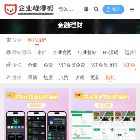
登录
金融理财
分类
网站源码
网站源码
全部
企业官网
行业整站
H5源码
运营引
价格
全部
免费
VIP会员免费
VIP会员折扣
VIP会
排序
最新
热度
点赞
收藏
更新
随机
VIP
VIP