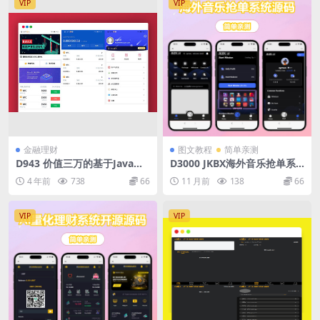
VIP
VIP
金融理财
图文教程
简单亲测
D943 价值三万的基于Java开
D3000 JKBX海外音乐抢单系
发的开源比特币合约交易所
统源码 Thinkphp框架 附教程
4 年前
738
66
11 月前
138
66
VIP
VIP