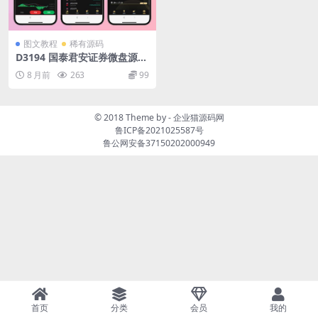
图文教程
稀有源码
D3194 国泰君安证券微盘源码
二开版_多语言适配_前端 HTM
8 月前
263
99
L 后端 PHP 源码下载
© 2018 Theme by -
企业猫源码网
鲁ICP备2021025587号
鲁公网安备37150202000949
首页
分类
会员
我的