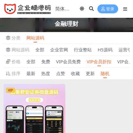
登录
金融理财
分类
网站源码
网站源码
全部
企业官网
行业整站
H5源码
运营引
价格
全部
免费
VIP会员免费
VIP会员折扣
VIP会
排序
最新
热度
点赞
收藏
更新
随机
VIP