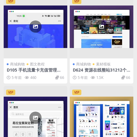
VIP
VIP
商城购物
图文教程
商城购物
素材模板
D105 手机流量卡充值管理系
D624 资源在线整站31212个
统网站源码
源码打包完整运营版/带RiPRO
5 年前
460
66
5 年前
1.5K
66
主题无需授权
VIP
VIP