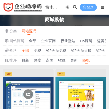
登录
商城购物
分类
网站源码
网站源码
全部
企业官网
行业整站
H5源码
运营引
价格
全部
免费
VIP会员免费
VIP会员折扣
VIP会
排序
最新
热度
点赞
收藏
更新
随机
VIP
VIP