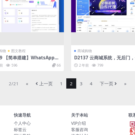
购物
图文教程
商城购物
99 【简单搭建】WhatsApp筛
D2137 云商城系统，无后门
s等资源卡密售卖平台源码
式系统Java源码
年前
596
66
2 年前
799
2/21
«
上一页
1
2
3
4
下一页
»
快速导航
关于本站
联
个人中心
VIP介绍
标签云
客服咨询