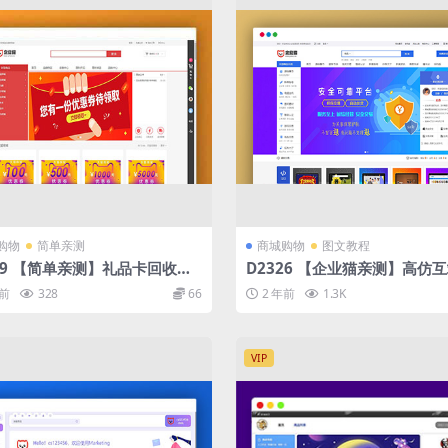
购物
简单亲测
商城购物
图文教程
39 【简单亲测】礼品卡回收商
D2326 【企业猫亲测】高仿
统源码
多套模板完整源码
年前
328
66
2 年前
1.3K
VIP