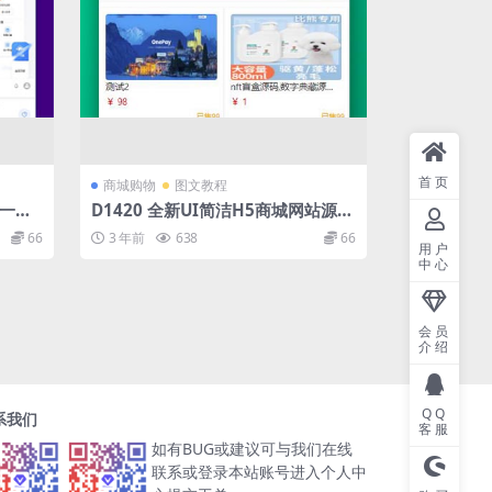
首页
商城购物
图文教程
，一站
D1420 全新UI简洁H5商城网站源
码-易支付接口
66
3 年前
638
66
用户
中心
会员
介绍
QQ
系我们
客服
如有BUG或建议可与我们在线
联系或登录本站账号进入个人中