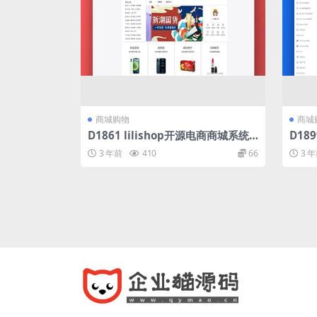
商城购物
商城
D1861 lilishop开源电商商城系统v
D18
4.3丨在线商城网站源码
选W
3 年前
410
66
3 