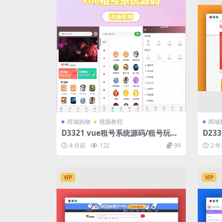
商城购物
视频教程
商城
D3321 vue租号系统源码/租号玩平
D23
台源码/游戏账号出租系统/虚拟账号
城系
4 月前
122
99
2 
出租平台源码
VIP
VIP