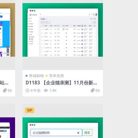
商城购物
简单亲测
互站网
D1183 【企业猫亲测】11月份新版
支付接口超多的发卡网源码
66
4 年前
1.4K
66
VIP