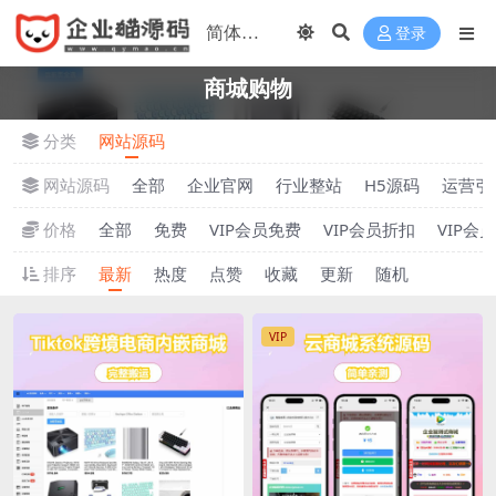
登录
商城购物
分类
网站源码
网站源码
全部
企业官网
行业整站
H5源码
运营引
价格
全部
免费
VIP会员免费
VIP会员折扣
VIP会
排序
最新
热度
点赞
收藏
更新
随机
VIP