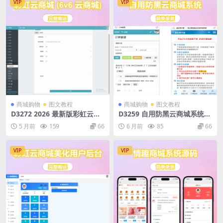
VIP
VIP
商城购物
图文教程
商城购物
图文教程
D3272 2026 最新版彩虹云商
D3259 自用防黑云商城系统源
城 (6v6 云商城) 开源源码 完
码
5 月前
159
66
6 月前
85
66
整升级版
VIP
VIP