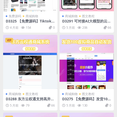
免费源码
商城购物
商城购物
图文教程
D3325 【免费源码】Tiktok
D3291 可对接AI大模型的云商
跨境电商内嵌商城多语言源码
城系统源码 完整版 全开源
4 月前
154
0
5 月前
206
66
VIP
商城购物
图文教程
商城购物
图文教程
D3288 东方云权通支持高并发
D3275 【免费源码】发货100
中小企业级商城系统源码 全开
虚拟商品自动发货系统
5 月前
79
66
5 月前
130
0
源