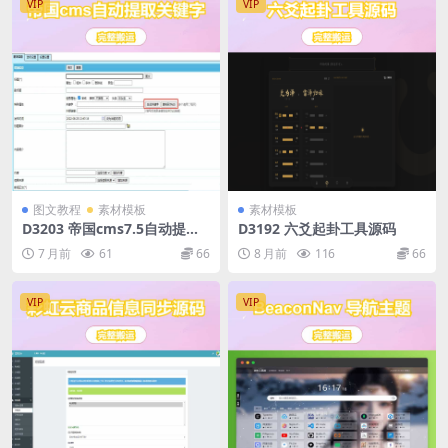
VIP
VIP
图文教程
素材模板
素材模板
D3203 帝国cms7.5自动提取
D3192 六爻起卦工具源码
关键字 & tag标签插件
7 月前
61
66
8 月前
116
66
VIP
VIP