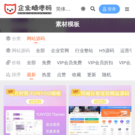
登录
素材模板
分类
网站源码
网站源码
全部
企业官网
行业整站
H5源码
运营引
价格
全部
免费
VIP会员免费
VIP会员折扣
VIP会
排序
最新
热度
点赞
收藏
更新
随机
VIP
VIP