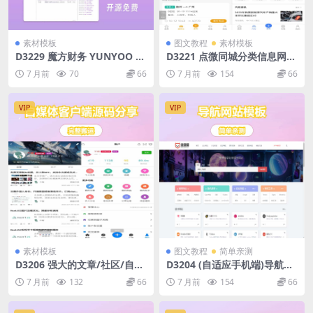
素材模板
图文教程
素材模板
D3229 魔方财务 YUNYOO 购
D3221 点微同城分类信息网站
物车+会员中心模板
源码，全套插件带微信小程序
7 月前
70
66
7 月前
154
66
前端附教程
VIP
VIP
素材模板
图文教程
简单亲测
D3206 强大的文章/社区/自媒
D3204 (自适应手机端)导航网
体客户端源码分享 可打包app
站模板 网站目录源码下载
7 月前
132
66
7 月前
154
66
支持小程序