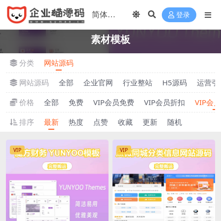
登录
素材模板
分类
网站源码
网站源码
全部
企业官网
行业整站
H5源码
运营引
价格
全部
免费
VIP会员免费
VIP会员折扣
VIP会
排序
最新
热度
点赞
收藏
更新
随机
VIP
VIP