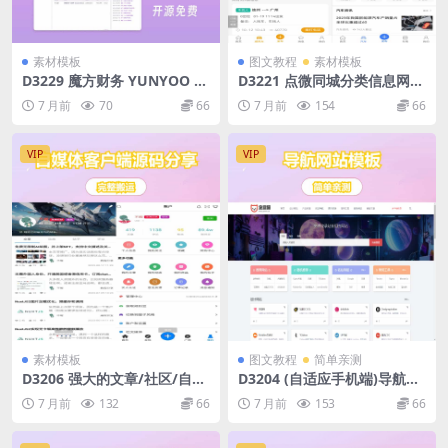
素材模板
图文教程
素材模板
D3229 魔方财务 YUNYOO 购
D3221 点微同城分类信息网站
物车+会员中心模板
源码，全套插件带微信小程序
7 月前
70
66
7 月前
154
66
前端附教程
VIP
VIP
素材模板
图文教程
简单亲测
D3206 强大的文章/社区/自媒
D3204 (自适应手机端)导航网
体客户端源码分享 可打包app
站模板 网站目录源码下载
7 月前
132
66
7 月前
153
66
支持小程序