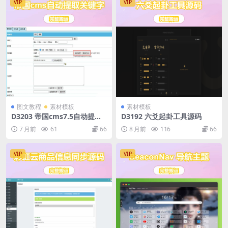
VIP
VIP
图文教程
素材模板
素材模板
D3203 帝国cms7.5自动提取
D3192 六爻起卦工具源码
关键字 & tag标签插件
7 月前
61
66
8 月前
116
66
VIP
VIP