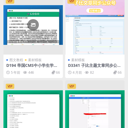
VIP
VIP
图文教程
素材模板
素材模板
D194 帝国CMS中小学生学习
D3341 子比主题文章同步公众
模板学生知识点总结试题练习
号插件
5 年前
446
66
4 月前
82
66
题考试资讯源码下载
VIP
VIP