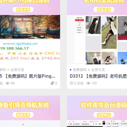
源码
运营引流
免费源码
运营引流
15 【免费源码】图片版Ping接
D3312 【免费源码】老司机
码
码 可以直接投入运营
月前
66
0
5 月前
101