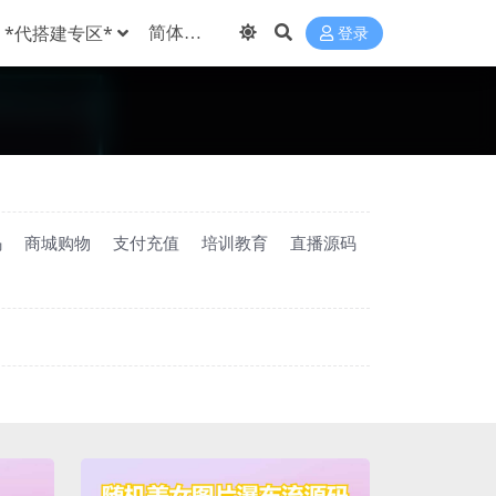
*代搭建专区*
登录
码
商城购物
支付充值
培训教育
直播源码