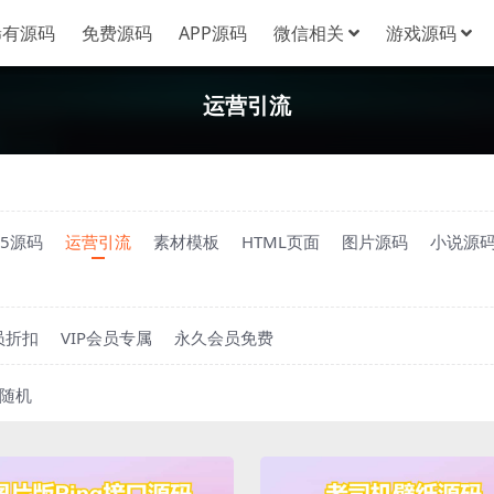
稀有源码
免费源码
APP源码
微信相关
游戏源码
运营引流
H5源码
运营引流
素材模板
HTML页面
图片源码
小说源
员折扣
VIP会员专属
永久会员免费
随机