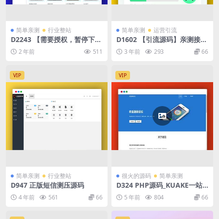
简单亲测
行业整站
简单亲测
运营引流
D2243 【需要授权，暂停下
D1602 【引流源码】亲测接口
载】2024最新免授权网址导航
可用的刷QQ音乐音响力源码
2 年前
511
3 年前
293
66
系统V2.45源码分享
VIP
VIP
简单亲测
行业整站
很火的源码
简单亲测
D947 正版短信测压源码
D324 PHP源码_KUAKE一站
式自助建站系统网站源码下载
4 年前
561
66
5 年前
804
66
已去授权_开源已解密