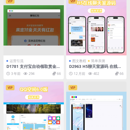
VIP
VIP
运营引流
图文教程
简单亲测
D1781 支付宝自动领取赏金
D2963 H5聊天室源码 在线聊
免复制口令源码分享
天聊天室源码 陌陌 爱聊 源码
3 年前
294
66
12 月前
402
66
开源不加密
VIP
VIP