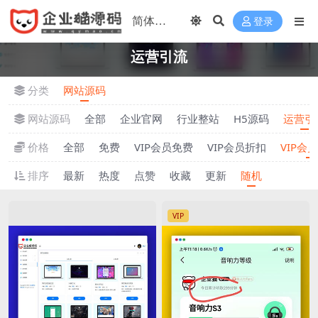
登录
运营引流
分类
网站源码
网站源码
全部
企业官网
行业整站
H5源码
运营引
价格
全部
免费
VIP会员免费
VIP会员折扣
VIP会
排序
最新
热度
点赞
收藏
更新
随机
VIP