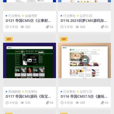
行业整站
金融理财
行业整站
运营引流
D121 帝国CMS仿《云掌财
D118 2021织梦CMS源码加固
经》金融财经新闻资讯门户网
板核心《手赚网》源码 手机试
5 年前
383
66
5 年前
868
66
站源码 PC+WAP手机版
玩平台源码 带手机端 可封装A
PP 简单部署即可上线运营
VIP
VIP
商城购物
行业整站
行业整站
运营引流
D117 帝国CMS源码《珠宝
D116 帝国CMS7.5仿《趣味
网》企业官网大气绿色珠宝玉
网》新版整站模板源码 带手机
5 年前
533
66
5 年前
685
66
器奢侈品古玩类展示型商城源
端 视频模块 问答 文章流量站
码 带手机版