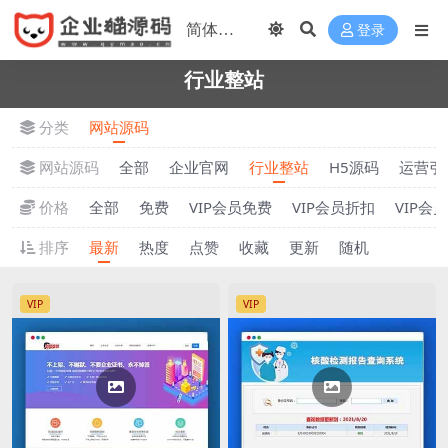
登录
行业整站
分类
网站源码
网站源码
全部
企业官网
行业整站
H5源码
运营引
价格
全部
免费
VIP会员免费
VIP会员折扣
VIP会
排序
最新
热度
点赞
收藏
更新
随机
VIP
VIP