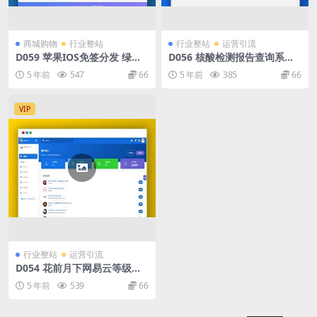
商城购物
行业整站
行业整站
运营引流
D059 苹果IOS免签分发 绿标
D056 核酸检测报告查询系统
免签封装 ios不显示顶部网址
源码
5 年前
547
66
5 年前
385
66
跳转设置
VIP
行业整站
运营引流
D054 花前月下网易云等级代
挂多功能助手程序v1.2
5 年前
539
66