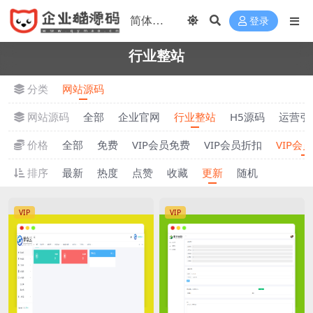
登录
行业整站
分类
网站源码
网站源码
全部
企业官网
行业整站
H5源码
运营引
价格
全部
免费
VIP会员免费
VIP会员折扣
VIP会
排序
最新
热度
点赞
收藏
更新
随机
VIP
VIP