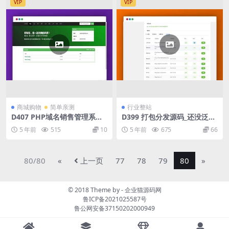
VIP
VIP
商城购物
简单亲测
行业整站
D407 PHP域名销售管理系统
D399 打包分发源码_还没泛滥
网站源码 自适应电脑+手机端
的一款打包免签分发平台+搭
5 年前
515
10
5 年前
675
66
建说明
80/80
«
上一页
77
78
79
80
»
© 2018 Theme by -
企业猫源码网
鲁ICP备2021025587号
鲁公网安备37150202000949