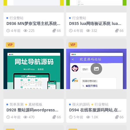
行业整站
行业整站
D936 MN梦奈宝塔主机系统V
D935 lua网络验证系统 lua代
1.5版本发布
码 php后台源码
4 年前
225
66
4 年前
332
66
VIP
VIP
简单亲测
素材模板
很火的源码
行业整站
D928 整站源码wordpress精
D594 在线客服源码网站,在线
品网址导航主题模板 自适应手
客服系统,支持APP小程序公众
4 年前
470
66
5 年前
1.0K
66
机端
号二维码聊天