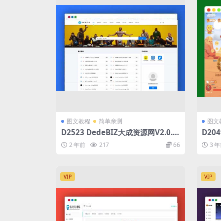
图文教程
简单亲测
图文
D2523 DedeBIZ大成资源网V2.0.0
D20
高仿XDGAME模板
赚钱
2 年前
217
66
3 
台/官
VIP
VIP