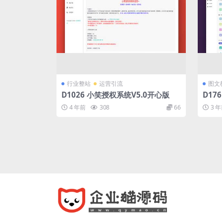
行业整站
运营引流
图文
D1026 小笑授权系统V5.0开心版
D17
导航系
4 年前
308
66
3 