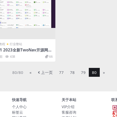
教程
行业整站
61 2023全新TwoNav开源网址
统源码 | 去授权版
年前
438
66
80/80
«
上一页
77
78
79
80
»
快速导航
关于本站
联
个人中心
VIP介绍
标签云
客服咨询