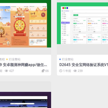
教程
行业整站
行业整站
49 安卓额滴神网赚app/做任务
D2645 安全宝网络验证系统V1.
完整项目源码/网赚神器/管理后
001旗舰版最新版
年前
427
66
1 年前
239
网/分享网站