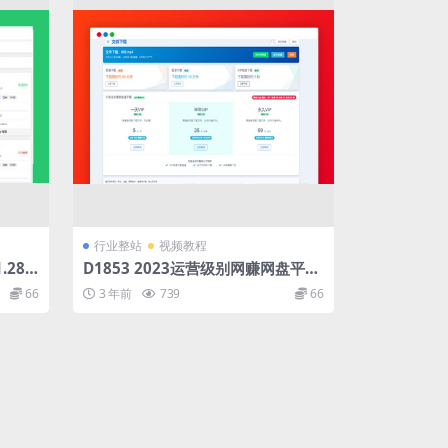
行业整站
视频教程
28.1
D1853 2023运营级别网赚网盘平台
搭建（源码+教程）
66
3 年前
739
66