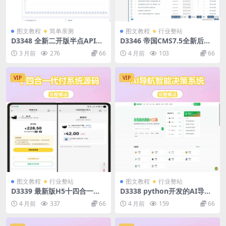
图文教程
简单亲测
图文教程
行业整站
D3348 全新二开版半点API管
D3346 帝国CMS7.5全新后台
理系统源码 API计费 全开源
仿搜外问答模板整站带演示数
3 月前
276
66
4 月前
103
66
据源码
VIP
VIP
图文教程
行业整站
图文教程
行业整站
D3339 最新版H5十四合一代
D3338 python开发的AI导航
付系统源码
智能决策系统
4 月前
337
66
4 月前
159
66