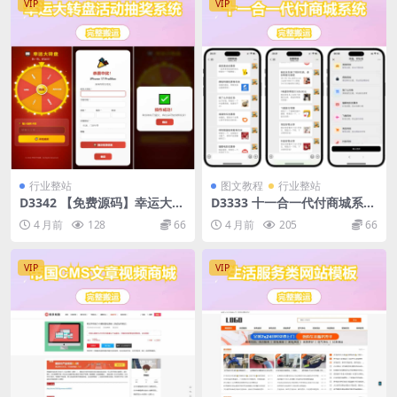
VIP
VIP
行业整站
图文教程
行业整站
D3342 【免费源码】幸运大转
D3333 十一合一代付商城系统
盘活动抽奖系统源码
新版源码模板 全开源无加密
4 月前
128
66
4 月前
205
66
VIP
VIP