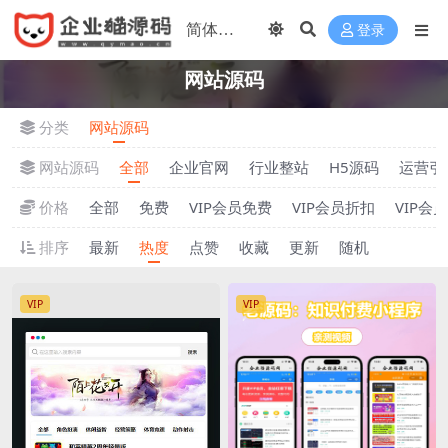
登录
网站源码
分类
网站源码
网站源码
全部
企业官网
行业整站
H5源码
运营引
价格
全部
免费
VIP会员免费
VIP会员折扣
VIP会
排序
最新
热度
点赞
收藏
更新
随机
VIP
VIP