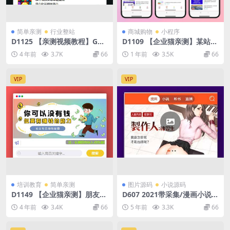
简单亲测
行业整站
商城购物
小程序
D1125 【亲测视频教程】GM
D1109 【企业猫亲测】某站价
后台包站游戏库程序
值200元的知识付费小程序源
4 年前
3.7K
66
1 年前
3.5K
66
码，2022年升级版知识付费变
现小程序源码+卡密-独立后台
版本
VIP
VIP
培训教育
简单亲测
图片源码
小说源码
D1149 【企业猫亲测】朋友投
D607 2021带采集/漫画小说听
稿的全新知识付费新模板
书三合一分销平台源码/带视频
4 年前
3.4K
66
5 年前
3.3K
66
教程/