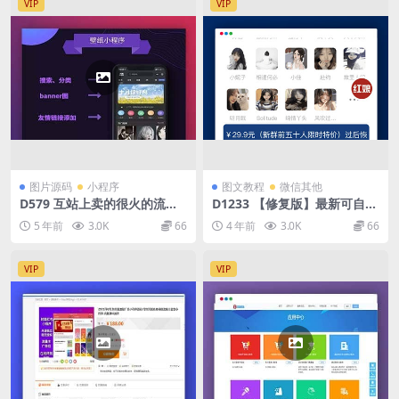
VIP
VIP
图片源码
小程序
图文教程
微信其他
D579 互站上卖的很火的流量
D1233 【修复版】最新可自定
主高收益小程序wordpress微
义微信付费入群 收费进群系统
5 年前
3.0K
66
4 年前
3.0K
66
信精品高清壁纸下载小程序暗
源码 底部会显示价格
黑系列
VIP
VIP