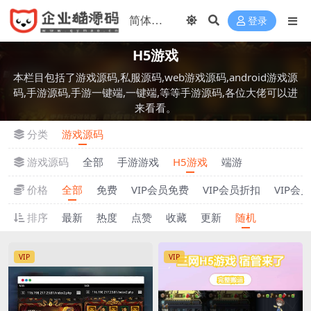
登录
H5游戏
本栏目包括了游戏源码,私服源码,web游戏源码,android游戏源
码,手游源码,手游一键端,一键端,等等手游源码,各位大佬可以进
来看看。
分类
游戏源码
游戏源码
全部
手游游戏
H5游戏
端游
价格
全部
免费
VIP会员免费
VIP会员折扣
VIP会
排序
最新
热度
点赞
收藏
更新
随机
VIP
VIP