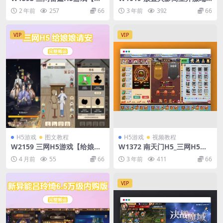
UI雷霆霸主之齐天圣域H5内
特色三网H5全网通卡通动漫闯
2 年前
257
66
3 年前
392
66
购版】最新整理Linux手工服
关手游_Win服务端源码_视频
务端+GM后台+详细搭建教程
架设教程_GM后台
VIP
VIP
H5游戏
图文教程
H5游戏
视频教程
W2159 三网H5游戏【给娘娘
W1372 南天门H5_三网H5换
请安】最新整理Linux手工服
皮南天门H5版本_通用语音视
4 月前
55
66
3 年前
411
66
务端+安卓
频教程_WIN学习手工服务端_
GM充值后台
VIP