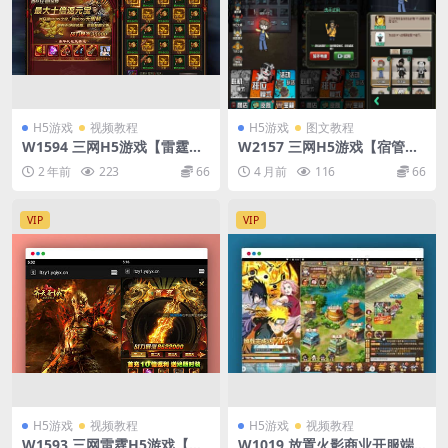
H5游戏
视频教程
H5游戏
图文教程
W1594 三网H5游戏【雷霆传
W2157 三网H5游戏【宿管来
奇H5攻速雷霆】最新整理Lin
了】最新整理Linux手工服务
2 年前
223
66
4 月前
116
66
ux手工端+详细架设教程+视频
端+安卓
教程+GM物品充值后台
VIP
VIP
H5游戏
视频教程
H5游戏
视频教程
W1593 三网雷霆H5游戏【新
W1019 放置火影商业开服端_