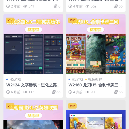
州飞凰录H5】最新整理Linux
H5】最新整理Linux手工服务
2 年前
341
0
4 年前
562
66
手工服务端+GM授权后台+详
端+GM授权后台
细搭建教程+视频教程
VIP
VIP
H5游戏
H5游戏
视频教程
W2124 文字游戏：进化之路2.
W2160 龙刃H5_合制卡牌三网
0二开完美版本源码 带后台
H5回龙刃H5版_WIN学习手工
6 月前
113
66
4 月前
90
66
服务端_通用视频教程_GM授
权物品后台
VIP
VIP