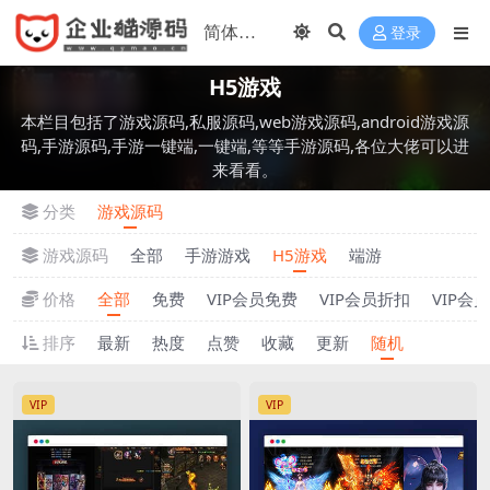
登录
H5游戏
本栏目包括了游戏源码,私服源码,web游戏源码,android游戏源
码,手游源码,手游一键端,一键端,等等手游源码,各位大佬可以进
来看看。
分类
游戏源码
游戏源码
全部
手游游戏
H5游戏
端游
价格
全部
免费
VIP会员免费
VIP会员折扣
VIP会
排序
最新
热度
点赞
收藏
更新
随机
VIP
VIP