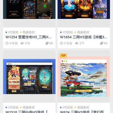
H5游戏
视频教程
H5游戏
视频教程
W1254 雷霆传奇H5_三网H5
W1654 三网H5游戏【神魔3.0
雷霆传奇H5之V15版本_WIN
雷霆H5超变多区跨服版】最新
3 年前
318
66
2 年前
271
66
学习手工服务端_通用视频教程
整理单机一键即玩镜像端+Lin
_GM物品充值后台
ux手工服务端+多区跨服+管理
后台+GM分级授权后台+详细
VIP
搭建教程
H5游戏
视频教程
H5游戏
视频教程
W1510 三网仙侠H5游戏【九
W674 三网H5游戏【梦幻西游