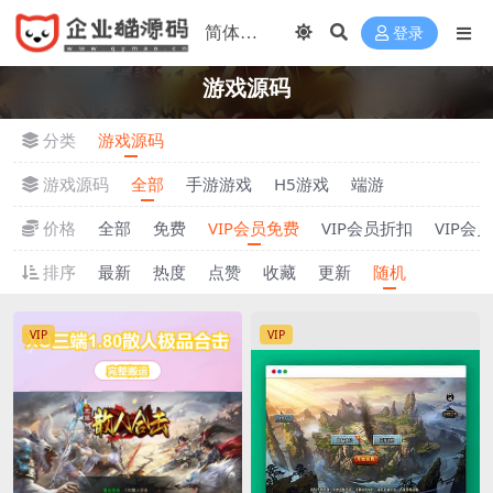
登录
游戏源码
分类
游戏源码
游戏源码
全部
手游游戏
H5游戏
端游
价格
全部
免费
VIP会员免费
VIP会员折扣
VIP会
排序
最新
热度
点赞
收藏
更新
随机
VIP
VIP