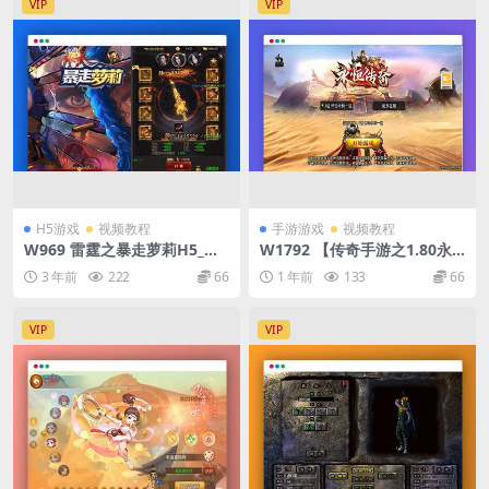
VIP
VIP
H5游戏
视频教程
手游游戏
视频教程
W969 雷霆之暴走萝莉H5_三
W1792 【传奇手游之1.80永
网H5雷霆之暴走萝莉H5_Win
恒合击传奇[白猪3]免授权版】
3 年前
222
66
1 年前
133
66
学习手工端_通用视频教程_G
经典三职业复古特色战神引擎
M充值物品后台
传奇手游-最新打包Win服务端
源码视频架设教程-无间地狱-
VIP
VIP
秦始皇陵-土族遗迹-新版GM多
功能网页授权物品后台-GM直
冲网页后台-安卓苹果IOS双端
版本