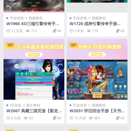
手游游戏
视频教程
手游游戏
视频教程
W1966 XO三端引擎传奇手游
W1720 战神引擎传奇手游
【1.80散人极品合击】最新整
【大唐冰雪之超级大陆】最新
12 月前
113
66
2 年前
119
66
理Win系服务端+PC安卓苹果
整理Win一键服务端+GM授权
三端+加密工具+详细搭建教程
后台+安卓苹果双端+详细搭建
教程+视频教程
VIP
VIP
H5游戏
图文教程
手游游戏
视频教程
W2067 典藏三国页游【新龙
W2031 怀旧回合手游【天书
将2之斗将魂完美双绝四圣
奇谈3D炫彩新宠版】最新整理
8 月前
65
66
10 月前
683
66
版】最新整理Win系服务端
Linux手工服务端+GM后台
+开区教程+加武将教程+充值
+安卓苹果端
教程+详细外网搭建教程