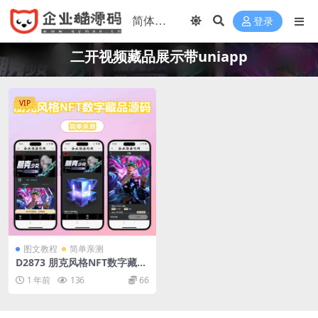
登录
二开视频藏品展示带uniapp
VIP
图文教程
简单亲测
D2873 朋克风格NFT数字藏品
源码二开视频藏品展示带unia
1 年前
136
66
pp