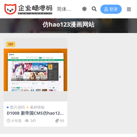
登录
仿hao123漫画网站
VIP
图片源码
素材模板
D1008 新帝国CMS仿hao123
漫画网站模板动态版
4 年前
341
66