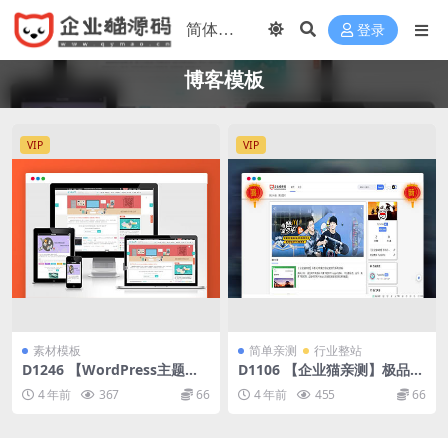
登录
博客模板
VIP
VIP
素材模板
简单亲测
行业整站
D1246 【WordPress主题】
D1106 【企业猫亲测】极品魔
博客模板 艺术主题-artblog博
改Typecho博客JOE模板
4 年前
367
66
4 年前
455
66
客模板源码