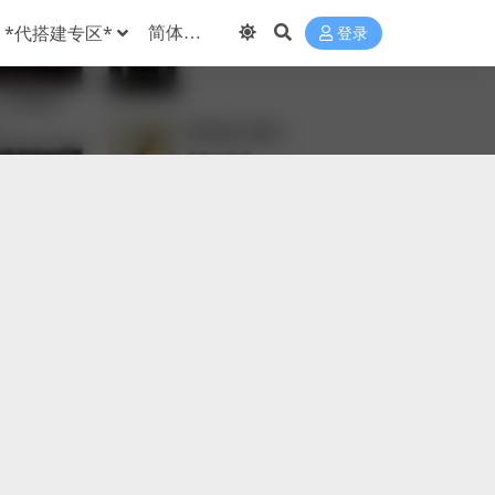
*代搭建专区*
登录