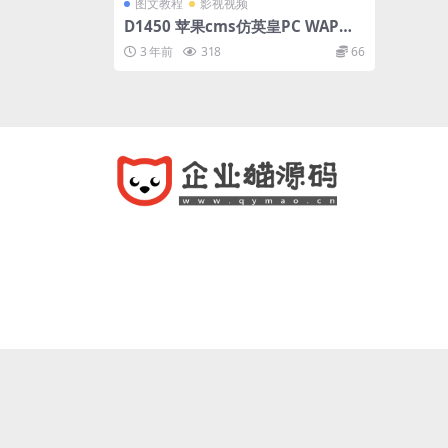
图文教程
影视视频
D1450 苹果cms仿英皇PC WAP双
自适应影视模板
3 年前
318
66