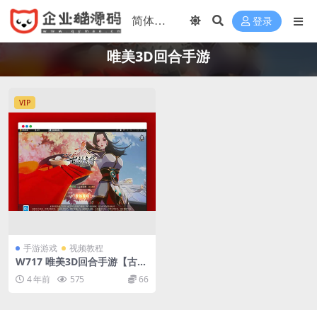
登录
唯美3D回合手游
VIP
手游游戏
视频教程
W717 唯美3D回合手游【古剑
奇谭木语人】最新整理Linux
4 年前
575
66
手工服务端+运营后台+CDK授
权后台+安卓苹果双端+源码