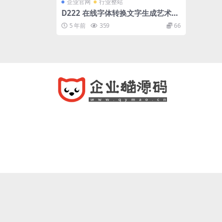
企业官网
行业整站
D222 在线字体转换文字生成艺术字
系统源码-支持自己添加字体/在线艺
5 年前
359
66
术字