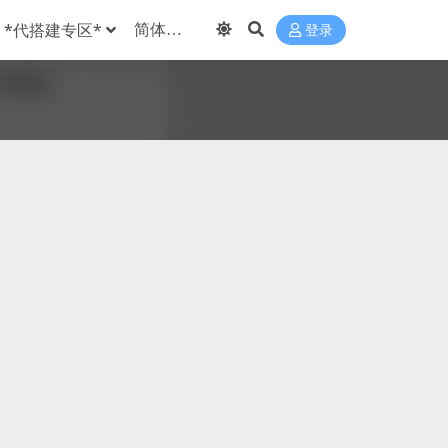
*代搭建专区*
登录