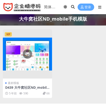
登录
大牛窝社区ND_mobile手机模版
VIP
素材模板
D439 大牛窝社区ND_mobile
手机模版v2.7.2 免授权+安装
5 年前
590
66
教程 【HYBBS模板】