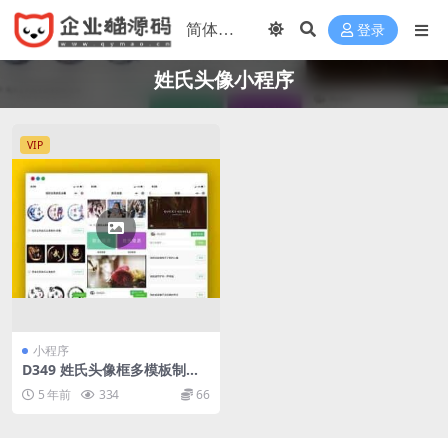
登录
姓氏头像小程序
VIP
小程序
D349 姓氏头像框多模板制作
微信小程序源码下载,复古等等
5 年前
334
66
超多模板支持流量主