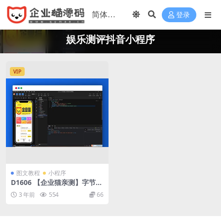
登录
娱乐测评抖音小程序
VIP
图文教程
小程序
D1606 【企业猫亲测】字节跳
动娱乐测评抖音小程序源码下
3 年前
554
66
载