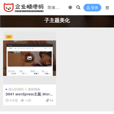
登录
子主题美化
VIP
很火的源码
素材模板
D041 wordpress主题_Word
Press主题ripro8.7日主题去
6 年前
1.0K
66
除授权版