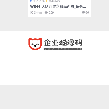
手游游戏
视频教程
W844 大话西游之精品西游_角色扮
演经典回合动作手游修复版_win服
3 年前
209
66
务端源码_视频架设教程_完善GM后
台运营工具