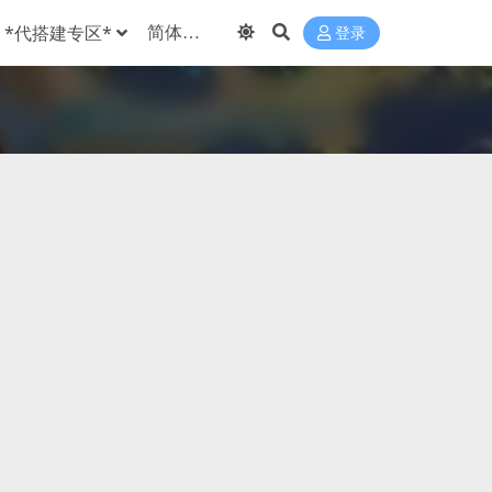
*代搭建专区*
登录