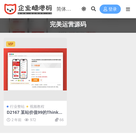
登录
完美运营源码
VIP
行业整站
视频教程
D2167 某站价值99的Thinkp
hp开发地图标注完美运营源码
2 年前
972
66
带安装教程/线下商家地图标注
服务/店铺地图定位