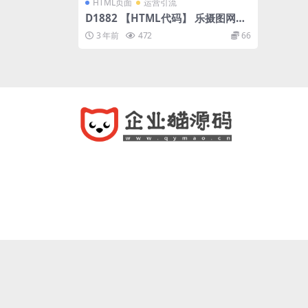
HTML页面
运营引流
D1882 【HTML代码】 乐摄图网站
导航源码下载-导航页
3 年前
472
66