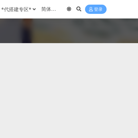
*代搭建专区*
登录