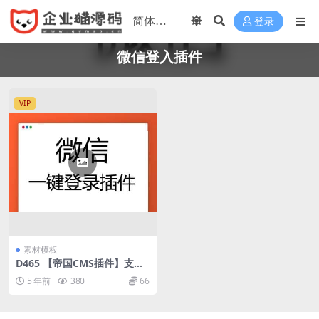
登录
微信登入插件
VIP
素材模板
D465 【帝国CMS插件】支持
7.0 7.2 7.5 UTF-8 微信登入插
5 年前
380
66
件 一键登入 简单便捷 傻瓜式
设置