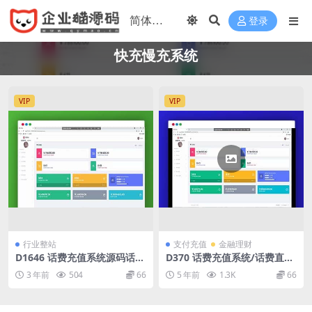
登录
快充慢充系统
VIP
VIP
行业整站
支付充值
金融理财
D1646 话费充值系统源码话费
D370 话费充值系统/话费直
直充快充慢充系统源码
充/快充慢充系统/话费直充系
3 年前
504
66
5 年前
1.3K
66
统