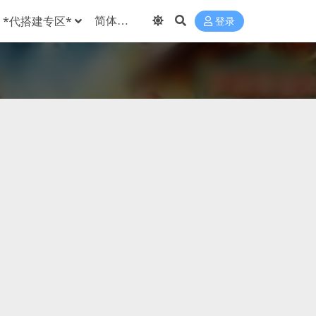
*代搭建专区*
登录