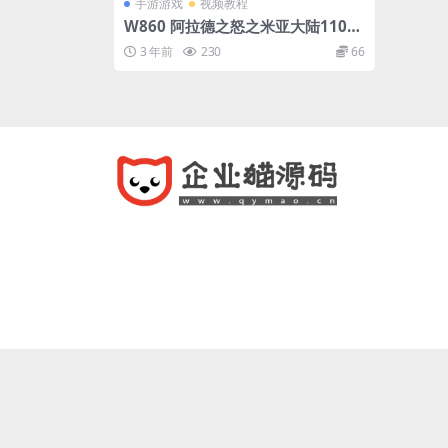
手游游戏
视频教程
W860 阿拉德之怒之米亚大陆110级
套装完整终结版_经典3D横版格斗闯
3 年前
230
66
关手游_Linux服务端源码_视频架设
教程_总运营管理后台_新版GM多功
能后台_增加登入邀请码注册_安卓苹
果IOS双端