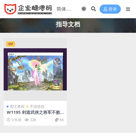
登录
指导文档
VIP
图文教程
手游游戏
W1195 剑道武侠之将军不败
MMO全套源码_3D仙侠剧情闯
3 年前
228
66
关手游_整理全套源码_附带程
序开发文档_指导文档