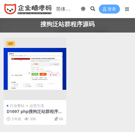
登录
搜狗泛站群程序源码
VIP
行业整站
运营引流
D1697 php搜狗泛站群程序源
码 完美SEO优化 符合搜狗搜
3 年前
306
66
索引擎算法