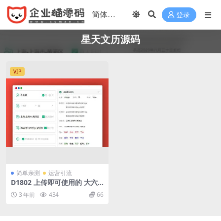
登录
星天文历源码
VIP
简单亲测
运营引流
D1802 上传即可使用的 大六
壬排盘程序 八字排盘源码_星
3 年前
434
66
天文历源码_黄道日历源码