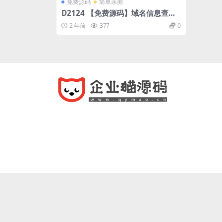
免费源码
简单亲测
D2124 【免费源码】域名信息查询
同款WHOIS源码
2 年前
377
0