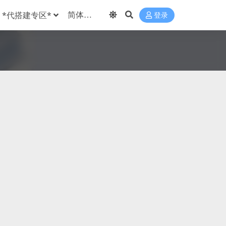
*代搭建专区*
登录