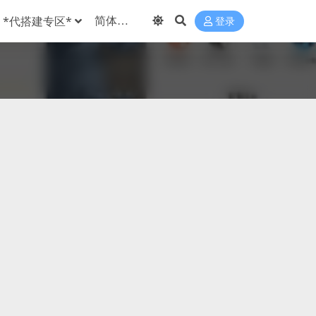
*代搭建专区*
登录