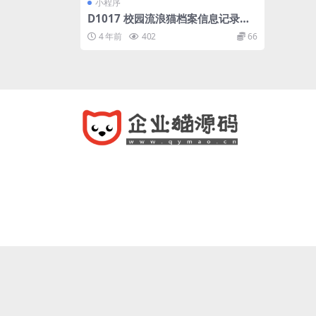
小程序
D1017 校园流浪猫档案信息记录微
信小程序
4 年前
402
66