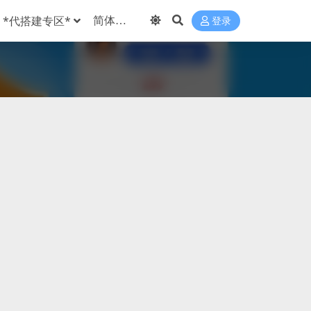
*代搭建专区*
登录