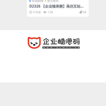
商城购物
图文教程
D2326 【企业猫亲测】高仿互站网
多套模板完整源码
2 年前
1.3K
66