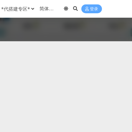
*代搭建专区*
登录