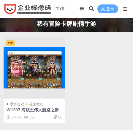
登录
稀有冒险卡牌剧情手游
VIP
手游游戏
视频教程
W1207 海贼王伟大航路之新
世界内购版_稀有冒险卡牌剧情
3 年前
306
66
手游_Linux服务端_安卓版本_
通用视频教程_开放多区跨服_
CDK授权后台_用户物品后台