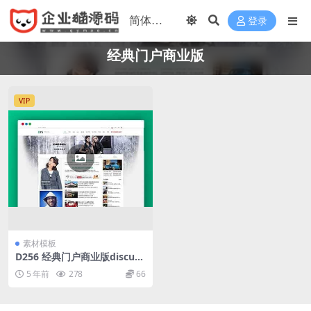
登录
经典门户商业版
VIP
素材模板
D256 经典门户商业版discuz
模板+DIY文件
5 年前
278
66