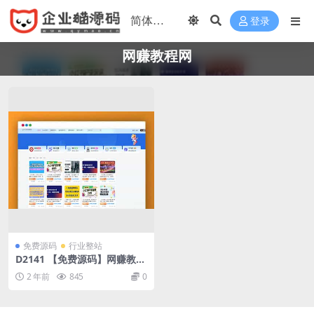
登录
网赚教程网
免费源码
行业整站
D2141 【免费源码】网赚教程
自动采集并发布到个人网站躺
2 年前
845
0
平赚