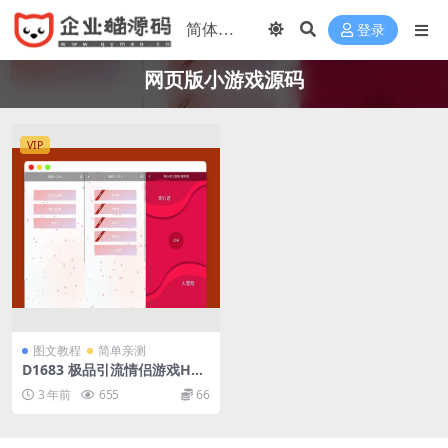
登录
网页版小游戏源码
VIP
图文教程
简单亲测
D1683 极品引流情侣游戏H5
源码-真心话大冒险 摇骰子 情
3 年前
655
66
侣飞行器三合一解密版网页源
码