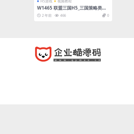
H5游戏
视频教程
W1465 联盟三国H5_三国策略类智
力开发三网H5全网通手游_最新打包
2 年前
466
0
Linux服务端_通用视频教程_开放多
区_GM后台_CDK授权后台