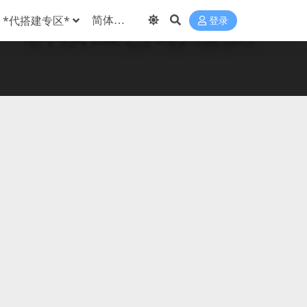
*代搭建专区*
登录