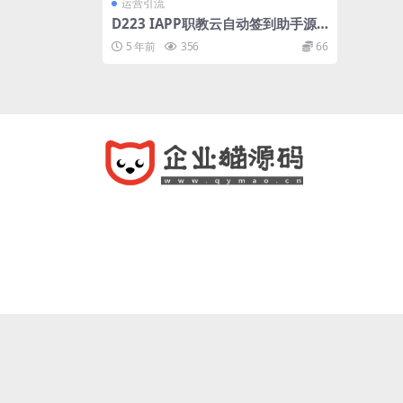
运营引流
D223 IAPP职教云自动签到助手源
码下载
5 年前
356
66